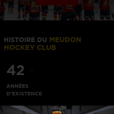
MEUDON
HISTOIRE DU
HOCKEY CLUB
45
+
ANNÉES
D'EXISTENCE
La Patinoire de Meudon-la-Forêt fut ouverte le 7 Février
1974 à la Pointe de Trivaux. Dès 1976, une section hockey sur