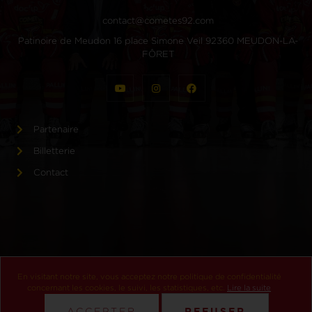
contact@cometes92.com
Patinoire de Meudon 16 place Simone Veil 92360 MEUDON-LA-
FÔRET
Partenaire
Billetterie
Contact
En visitant notre site, vous acceptez notre politique de confidentialité
Politiques de confidentialité
Mentions légales
concernant les cookies, le suivi, les statistiques, etc.
Lire la suite
COMÈTES DE MEUDON
Copyright © 2024
|
Site crée avec ♥ par
REFUSER
ACCEPTER