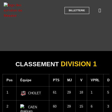
BILLETTERIE
DIVISION 1
CLASSEMENT
Pos
Équipe
PTS
MJ
V
VPRL
DP
1
61
29
18
1
5
CHOLET
2
60
29
15
6
3
CAEN