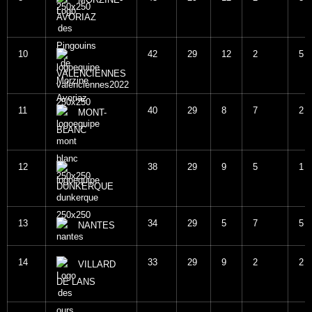
MORZINE-
AVORIAZ
10
42
29
12
2
5
VALENCIENNES
11
40
29
8
7
2
MONT-
BLANC
12
38
29
9
5
1
DUNKERQUE
13
34
29
5
7
5
NANTES
14
33
29
9
2
2
VILLARD
DE LANS