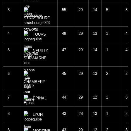
3
55
29
14
5
3
STRASBOURG
4
49
29
13
3
4
TOURS
5
47
29
14
1
4
NEUILLY-
SUR-MARNE
6
45
29
13
2
2
CHAMBERY
7
44
29
12
2
3
ÉPINAL
8
43
28
13
1
2
LYON
8
43
29
12
2
3